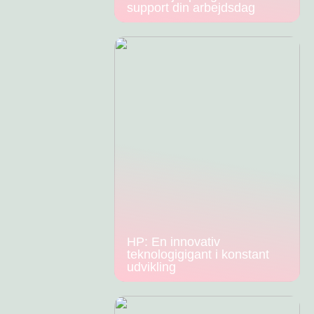
support din arbejdsdag
HP: En innovativ
teknologigigant i konstant
udvikling