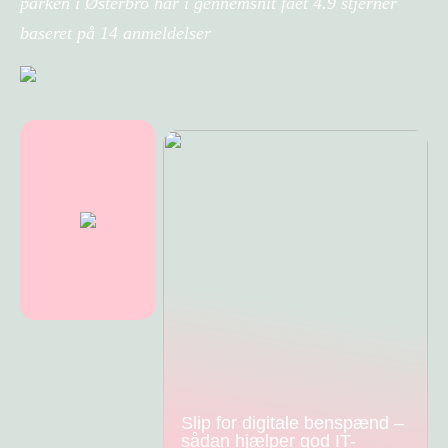
parken i Østerbro har i gennemsnit fået
4.9
stjerner
baseret på
14
anmeldelser
Slip for digitale benspænd –
sådan hjælper god IT-