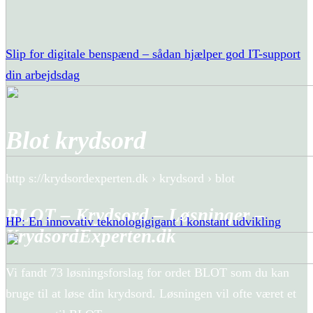
Slip for digitale benspænd – sådan hjælper god IT-support
din arbejdsdag
Blot krydsord
http s://krydsordexperten.dk › krydsord › blot
BLOT – Krydsord – Løsninger –
HP: En innovativ teknologigigant i konstant udvikling
KrydsordExperten.dk
Vi fandt 73 løsningsforslag for ordet BLOT som du kan
bruge til at løse din krydsord. Løsningen vil ofte været et