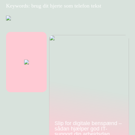
Keywords: brug dit hjerte som telefon tekst
Slip for digitale benspænd –
sådan hjælper god IT-
support din arbejdsdag