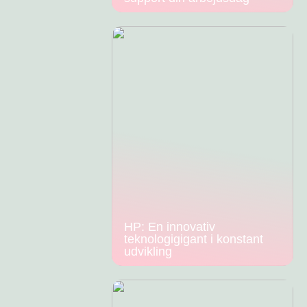
HP: En innovativ
teknologigigant i konstant
udvikling