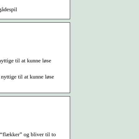
gådespil
tige til at kunne løse
ttige til at kunne løse
“flækker” og bliver til to