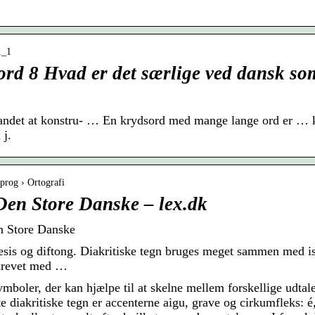
1_1
sord 8 Hvad er det særlige ved dansk s
t andet at konstru- … En krydsord med mange lange ord er … k
 j.
Sprog › Ortografi
 Den Store Danske – lex.dk
en Store Danske
sis og diftong. Diakritiske tegn bruges meget sammen med isæ
skrevet med …
ymboler, der kan hjælpe til at skelne mellem forskellige udtale
 diakritiske tegn er accenterne aigu, grave og cirkumfleks: é,