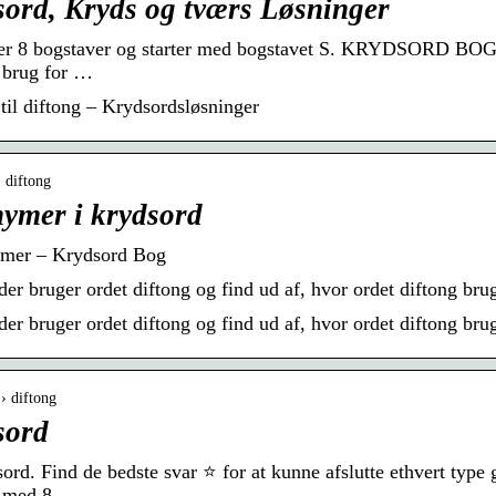
rd, Kryds og tværs Løsninger
 er 8 bogstaver og starter med bogstavet S. KRYDSORD BOG. 
r brug for …
til diftong – Krydsordsløsninger
 diftong
nymer i krydsord
ymer – Krydsord Bog
er bruger ordet diftong og find ud af, hvor ordet diftong br
er bruger ordet diftong og find ud af, hvor ordet diftong br
› diftong
sord
d. Find de bedste svar ⭐ for at kunne afslutte ethvert type 
yd med 8 …