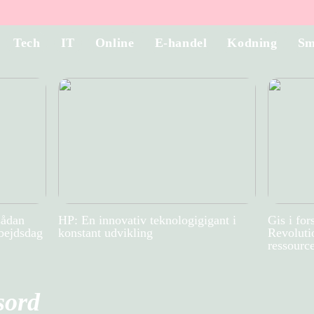
Tech
IT
Online
E-handel
Kodning
Sm
sådan
HP: En innovativ teknologigigant i
Gis i for
rbejdsdag
konstant udvikling
Revolutio
ressource
sord