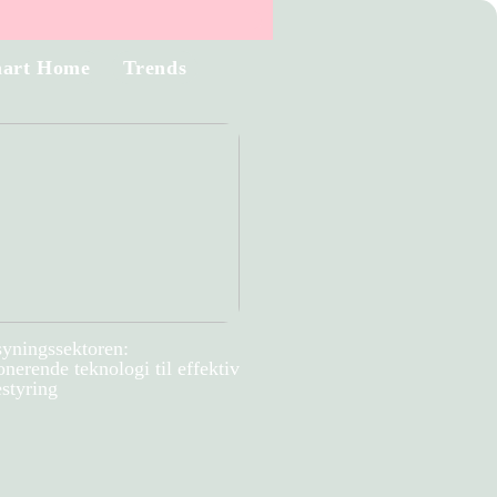
art Home
Trends
syningssektoren:
nerende teknologi til effektiv
styring