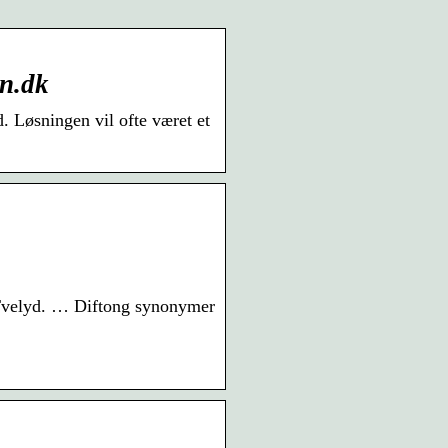
n.dk
. Løsningen vil ofte været et
 Tvelyd. … Diftong synonymer