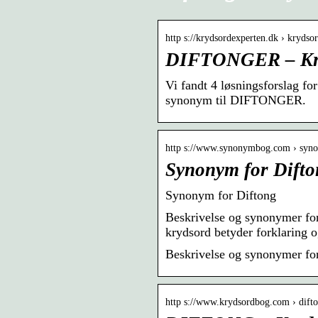
http s://krydsordexperten.dk › krydsor
DIFTONGER – Kryd
Vi fandt 4 løsningsforslag f
synonym til DIFTONGER.
http s://www.synonymbog.com › syno
Synonym for Dift
Synonym for Diftong
Beskrivelse og synonymer fo
krydsord betyder forklaring o
Beskrivelse og synonymer for
http s://www.krydsordbog.com › dift