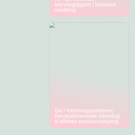
teknologigigant i konstant
udvikling
Gis i forsyningssektoren:
Revolutionerende teknologi
til effektiv ressourcestyring