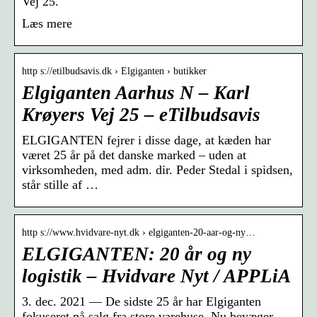
Vej 25.
Læs mere
http s://etilbudsavis.dk › Elgiganten › butikker
Elgiganten Aarhus N – Karl
Krøyers Vej 25 – eTilbudsavis
ELGIGANTEN fejrer i disse dage, at kæden har
været 25 år på det danske marked – uden at
virksomheden, med adm. dir. Peder Stedal i spidsen,
står stille af …
http s://www.hvidvare-nyt.dk › elgiganten-20-aar-og-ny…
ELGIGANTEN: 20 år og ny
logistik – Hvidvare Nyt / APPLiA
3. dec. 2021 — De sidste 25 år har Elgiganten
fokuseret på salg fra store varehuse. Nu bevæger