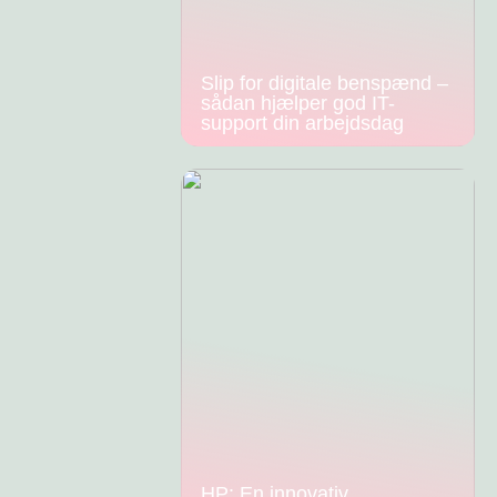
Slip for digitale benspænd –
sådan hjælper god IT-
support din arbejdsdag
HP: En innovativ