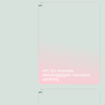
HP: En innovativ
teknologigigant i konstant
udvikling