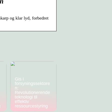
en
karp og klar lyd, forbedret
Gis i
forsyningssektore
n:
Revolutionerende
teknologi til
effektiv
g
ressourcestyring