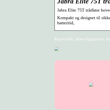
Jabra Elite 75T tr
Jabra Elite 75T trådløse hoved
Kompakt og designet til sikke
batteritid,
Keywords: jabra elgiganten, el