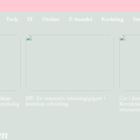
Tech
IT
Online
E-handel
Kodning
Sm
sådan
HP: En innovativ teknologigigant i
Gis i for
rbejdsdag
konstant udvikling
Revolutio
ressource
en