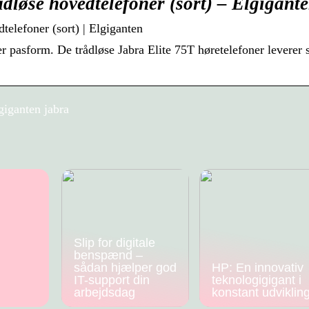
ådløse hovedtelefoner (sort) – Elgigant
telefoner (sort) | Elgiganten
r pasform. De trådløse Jabra Elite 75T høretelefoner leverer s
giganten jabra
Slip for digitale
benspænd –
sådan hjælper god
HP: En innovativ
IT-support din
teknologigigant i
arbejdsdag
konstant udviklin