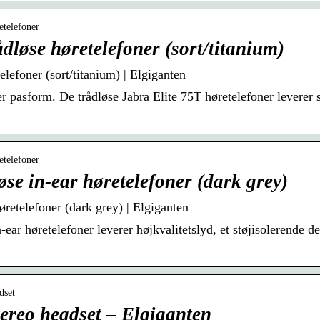
etelefoner
ådløse høretelefoner (sort/titanium)
elefoner (sort/titanium) | Elgiganten
r pasform. De trådløse Jabra Elite 75T høretelefoner leverer s
etelefoner
øse in-ear høretelefoner (dark grey)
høretelefoner (dark grey) | Elgiganten
n-ear høretelefoner leverer højkvalitetslyd, et støjisolerende 
dset
ereo headset – Elgiganten