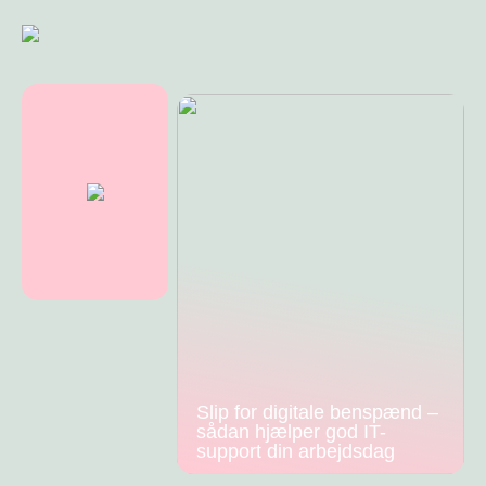
Slip for digitale benspænd –
sådan hjælper god IT-
support din arbejdsdag