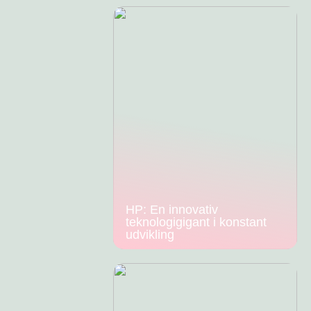
HP: En innovativ
teknologigigant i konstant
udvikling