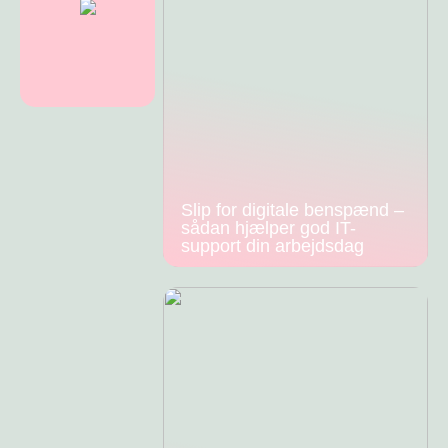
Slip for digitale benspænd –
sådan hjælper god IT-
support din arbejdsdag