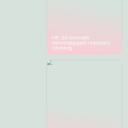
HP: En innovativ
teknologigigant i konstant
udvikling