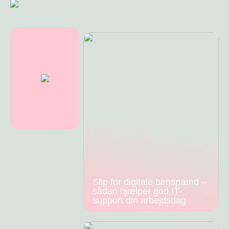
Slip for digitale benspænd –
sådan hjælper god IT-
support din arbejdsdag