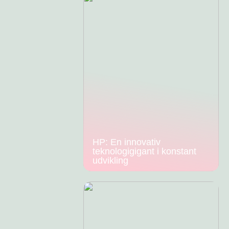
HP: En innovativ
teknologigigant i konstant
udvikling