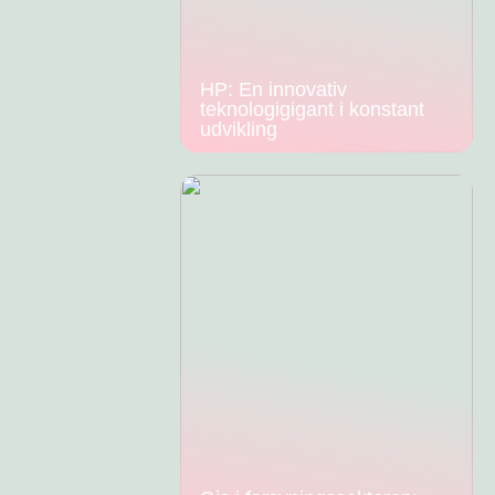
HP: En innovativ
teknologigigant i konstant
udvikling