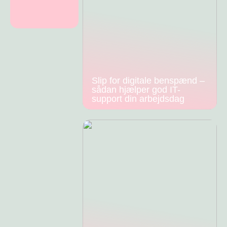
Slip for digitale benspænd –
sådan hjælper god IT-
support din arbejdsdag